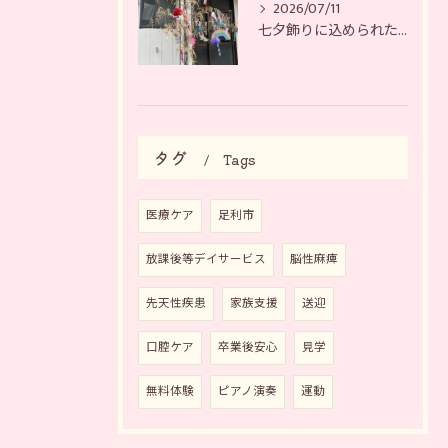
2026/07/11
七夕飾りに込められた、それぞれの願い
タグ
Tags
医療ケア
足利市
放課後等デイサービス
脳性麻痺
先天性疾患
家族支援
送迎
口腔ケア
卒業後安心
見学
無料体験
ピアノ演奏
運動