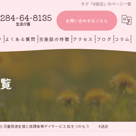
タグ『#送迎』のページ一覧
284-64-8135
お問い合わせはこちら
生活介護
フ
よくある質問
当施設の特徴
アクセス
ブログ
コラム
児童発達支援と放課後等デイサービス 虹をつかもう
足利市の放課後等デイサービス
生活介護 虹をつかもう
生活介護
覧
個別支援
小児リハビリ
重症心身障がい児
ら児童発達支援と放課後等デイサービス 虹をつかもう
#送迎