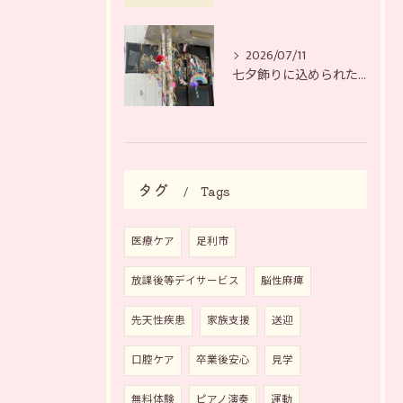
2026/07/11
七夕飾りに込められた、それぞれの願い
タグ
Tags
医療ケア
足利市
放課後等デイサービス
脳性麻痺
先天性疾患
家族支援
送迎
口腔ケア
卒業後安心
見学
無料体験
ピアノ演奏
運動