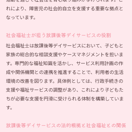
活動を通じて社会性を育む取り組みが挙げられます。こ
質向上
れにより、障害児の社会的自立を支援する重要な拠点と
放課後等デイサービスに必要な支援技術と
なっています。
実践例
多様なニーズに応える放課後等デイサービ
社会福祉士が担う放課後等デイサービスの役割
スの姿勢
社会福祉士は放課後等デイサービスにおいて、子どもと
障害児支援の五領域と放課後等デイサービ
家族の総合的な相談支援やケースマネジメントを担いま
ス
す。専門的な福祉知識を活かし、サービス利用計画の作
放課後等デイサービス制度の理解が支援を変え
成や関係機関との連携を推進することで、利用者の生活
る
環境の改善を図ります。具体例としては、行政手続きの
放課後等デイサービス制度の基礎と利用意
支援や福祉サービスの調整があり、これにより子どもた
義
ちが必要な支援を円滑に受けられる体制を構築していま
社会福祉士が伝える放課後等デイサービス
す。
の活用法
放課後等デイサービス制度の変遷と現状分
放課後等デイサービスの法的根拠と社会福祉との関係