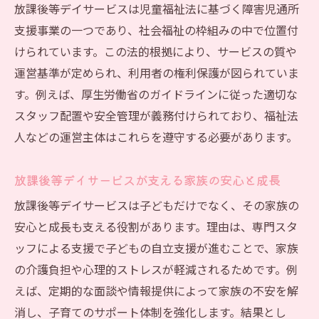
析
放課後等デイサービスは児童福祉法に基づく障害児通所
支援を広げるための放課後等デイサービス
支援事業の一つであり、社会福祉の枠組みの中で位置付
制度理解
けられています。この法的根拠により、サービスの質や
法的枠組みで見る放課後等デイサービスの
運営基準が定められ、利用者の権利保護が図られていま
役割
す。例えば、厚生労働省のガイドラインに従った適切な
スタッフ配置や安全管理が義務付けられており、福祉法
社会福祉士が担う放課後等デイサービスの実務
人などの運営主体はこれらを遵守する必要があります。
社会福祉士による放課後等デイサービス実
務の全貌
放課後等デイサービスが支える家族の安心と成長
放課後等デイサービス現場で求められる専
放課後等デイサービスは子どもだけでなく、その家族の
門的判断
安心と成長も支える役割があります。理由は、専門スタ
放課後等デイサービス加算取得のポイント
ッフによる支援で子どもの自立支援が進むことで、家族
と対策
の介護負担や心理的ストレスが軽減されるためです。例
支援計画に活かす放課後等デイサービスの
えば、定期的な面談や情報提供によって家族の不安を解
知識
消し、子育てのサポート体制を強化します。結果とし