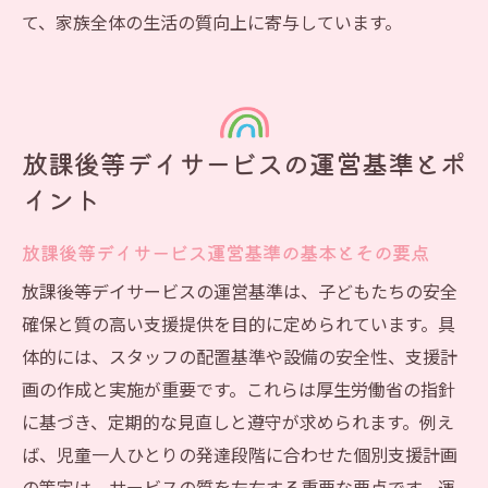
放課後等デイサービス実務の課題と解決策
て、家族全体の生活の質向上に寄与しています。
放課後等デイサービス利用条件と対象者の考え
方
放課後等デイサービスの利用条件と判断基
準
放課後等デイサービスの運営基準とポ
社会福祉士が解説する対象者選定のポイン
イント
ト
放課後等デイサービス運営基準の基本とその要点
健常児と放課後等デイサービス利用の可否
放課後等デイサービスのサービス提供範囲
放課後等デイサービスの運営基準は、子どもたちの安全
確保と質の高い支援提供を目的に定められています。具
放課後等デイサービスが向いている人の特
体的には、スタッフの配置基準や設備の安全性、支援計
徴
画の作成と実施が重要です。これらは厚生労働省の指針
に基づき、定期的な見直しと遵守が求められます。例え
ば、児童一人ひとりの発達段階に合わせた個別支援計画