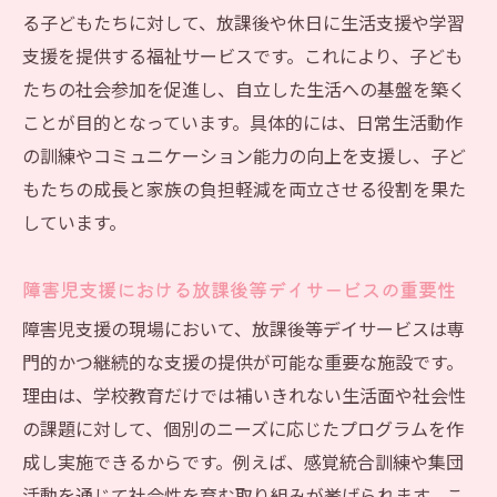
放課後等デイサービス運営基準の基本とそ
る子どもたちに対して、放課後や休日に生活支援や学習
の要点
支援を提供する福祉サービスです。これにより、子ども
社会福祉士を活かす運営体制の構築方法
たちの社会参加を促進し、自立した生活への基盤を築く
放課後等デイサービス運営に必要な法令知
ことが目的となっています。具体的には、日常生活動作
識
の訓練やコミュニケーション能力の向上を支援し、子ど
実地指導に備えた放課後等デイサービスの
もたちの成長と家族の負担軽減を両立させる役割を果た
準備
しています。
放課後等デイサービスの専門性強化のポイ
ント
障害児支援における放課後等デイサービスの重要性
福祉現場で求められる放課後等デイサービスの
障害児支援の現場において、放課後等デイサービスは専
専門性
門的かつ継続的な支援の提供が可能な重要な施設です。
理由は、学校教育だけでは補いきれない生活面や社会性
福祉現場で活きる放課後等デイサービスの
の課題に対して、個別のニーズに応じたプログラムを作
専門知識
成し実施できるからです。例えば、感覚統合訓練や集団
社会福祉士による放課後等デイサービスの