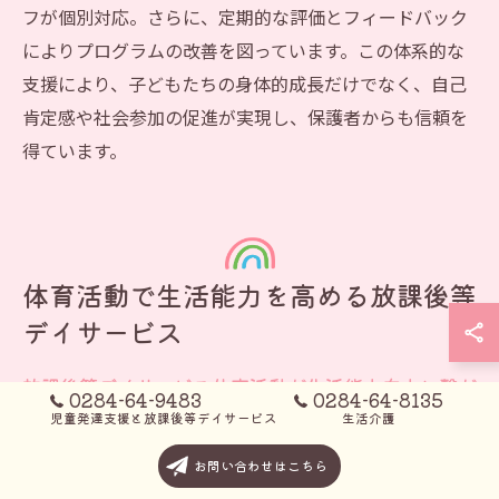
フが個別対応。さらに、定期的な評価とフィードバック
によりプログラムの改善を図っています。この体系的な
支援により、子どもたちの身体的成長だけでなく、自己
肯定感や社会参加の促進が実現し、保護者からも信頼を
得ています。
体育活動で生活能力を高める放課後等
デイサービス
放課後等デイサービス体育活動が生活能力向上に繋が
0284-64-9483
0284-64-8135
る訳
児童発達支援と放課後等デイサービス
生活介護
放課後等デイサービスの体育活動は、子どもたちの生活
お問い合わせはこちら
能力向上に直結しています。運動を通じて体力やバラン