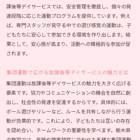
放課後等デイサービス体育活動の専門性と
課後等デイサービスでは、安全管理を徹底し、個々の発
発達への影響
達段階に応じた運動プログラムを提供しています。例え
体育活動なら放課後等デイサービスが選ばれる
ば、専門スタッフが見守る中での遊び感覚の運動は、子
理由
どもたちに安心して参加できる環境を作り出します。結
放課後等デイサービスが体育活動で支持さ
果として、安心感が高まり、活動への積極的な参加が促
れる背景
されます。
体育活動重視の放課後等デイサービス選び
のポイント
集団運動で広がる放課後等デイサービスの魅力とは
放課後等デイサービスで体育活動を選ぶ保
集団運動は放課後等デイサービスの魅力を大きく広げる
護者の声
要素です。協力やコミュニケーションの機会を自然に創
体育活動が放課後等デイサービス利用者に
出し、社会性の発達を促進するからです。具体的には、
与える安心感
ボール遊びやリレーなど、ルールを共有しながら行う運
放課後等デイサービスで体育活動の継続支
動が効果的です。これにより、子どもたちは互いの存在
援が生む効果
を認め合い、チームワークの重要性を学べます。栃木県