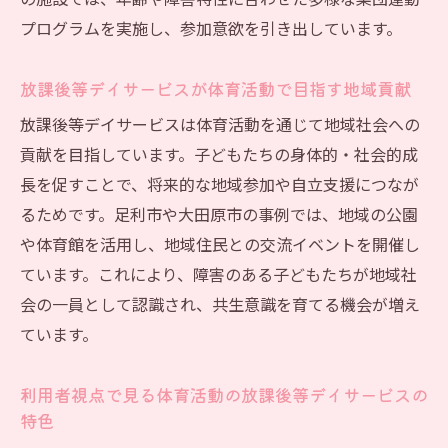
の施設では、年齢や障害特性に合わせた多様な集団運動
利用しやすい放課後等デイサービスの体育
プログラムを実施し、参加意欲を引き出しています。
活動の工夫
発達支援へ繋がる放課後等デイサービスの体育
放課後等デイサービスが体育活動で目指す地域貢献
活動
放課後等デイサービスは体育活動を通じて地域社会への
放課後等デイサービス体育活動が発達支援
貢献を目指しています。子どもたちの身体的・社会的成
に果たす役割
長を促すことで、将来的な地域参加や自立支援につなが
体育活動を活かした放課後等デイサービス
るためです。足利市や大田原市の事例では、地域の公園
の支援方法
や体育館を活用し、地域住民との交流イベントを開催し
放課後等デイサービスで実践する体育活動
ています。これにより、障害のある子どもたちが地域社
の発達効果
会の一員として認識され、共生意識を育てる機会が増え
体育活動を通じた放課後等デイサービスの
ています。
個別支援
放課後等デイサービスが体育活動でめざす
利用者視点で見る体育活動の放課後等デイサービスの
社会参加
特色