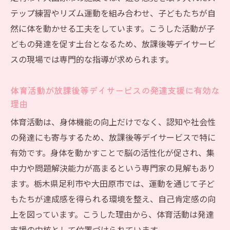
支援ノウハウ
テップ練習やリズム運動を組み合わせ、子どもたちが自
体育活動で生活能力を高める放課後等デイサー
然に体を動かせる工夫をしています。こうした活動が子
ビス
どもの発達を促す土台となるため、放課後等デイサービ
放課後等デイサービス体育活動が生活能力
スの現場では専門的な指導が求められます。
向上に繋がる訳
体育活動で身につく放課後等デイサービス
体育活動が放課後等デイサービスの発達支援に有効な
の生活スキル
理由
放課後等デイサービス体育活動が自立を後
体育活動は、身体機能の向上だけでなく、認知や社会性
押しする場面
の発達にも寄与するため、放課後等デイサービスで特に
日常生活に活かせる放課後等デイサービス
有効です。身体を動かすことで脳の活性化が促され、集
体育活動の工夫
中力や問題解決能力が高まるという専門家の見解もあり
放課後等デイサービスで学ぶ体育活動と生
ます。栃木県足利市や大田原市では、運動を通じて子ど
活能力の関係
もたちが達成感を得られる環境を整え、自己肯定感の向
体育活動が放課後等デイサービス利用者の
上を図っています。こうした理由から、体育活動は発達