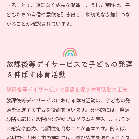
体育活動
することで、無理なく成長を促進。こうした実践は、子
放課後等デイサービス利用時の体育活動の工夫
どもたちの自信や意欲を引き出し、継続的な参加につな
例
がることが確認されています。
放課後等デイサービスで実践する体育活動
の工夫事例
体育活動を安全に楽しむ放課後等デイサー
ビスの配慮
放課後等デイサービスで子どもの発達
放課後等デイサービス体育活動のバリエー
を伸ばす体育活動
ション紹介
放課後等デイサービスで発達を促す体育活動の工夫
個々の特性に合わせた放課後等デイサービ
スの体育活動
放課後等デイサービスにおける体育活動は、子どもの発
放課後等デイサービスで好評の体育活動ア
達を促進する重要な役割を担います。具体的には、発達
レンジ
段階に応じた段階的な運動プログラムを導入し、バラン
ス感覚や筋力、協調性を育むことが基本です。例えば、
体育活動を通じた放課後等デイサービスの
足利市や大田原市の施設では、遊び感覚を取り入れたス