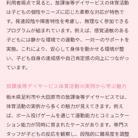
発達支援と体育活動を結ぶ放課後等デイサ
利用者視点で見ると、放課後等デイサービスの体育活動
ービスの工夫
は子どもの個性やニーズに応じた柔軟な対応が特色で
体育活動を通じた社会性向上のポイント解説
す。発達段階や障害特性を考慮し、無理なく参加できる
放課後等デイサービス体育活動が社会性を
プログラムが組まれています。例えば、感覚過敏のある
育む理由
子どもには静かな環境での運動や、一対一のサポートを
実施。これにより、安心して身体を動かせる環境が整
体育活動で放課後等デイサービスが目指す
い、子ども自身の達成感や自己肯定感の向上につながっ
協調性の強化
ています。
放課後等デイサービスの体育活動で挑戦す
るリーダー体験
放課後等デイサービス体育活動の実例から学ぶ魅力
体育活動を用いた放課後等デイサービスの
栃木県足利市や大田原市の放課後等デイサービスでは、
交流促進法
体育活動の実例から多くの魅力が見えてきます。例え
放課後等デイサービス体育活動で人間関係
ば、ボール投げゲームを通じて運動能力とコミュニケー
を築くコツ
ション能力が同時に育まれたケースがあります。専門ス
社会性向上に役立つ放課後等デイサービス
タッフが子どもの反応を観察し、段階的に難易度を調整