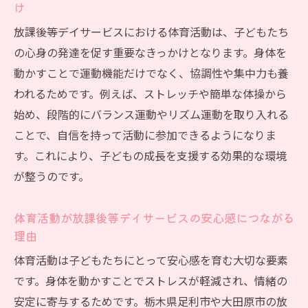
放課後等デイサービス体育活動の実例から
け
学ぶ魅力
放課後等デイサービスにおける体育活動は、子どもたち
放課後等デイサービスで子どもの発達を伸ばす
の心身の発達を促す重要なきっかけとなります。身体を
体育活動
動かすことで運動機能だけでなく、協調性や集中力も養
放課後等デイサービスで発達を促す体育活
われるためです。例えば、ストレッチや簡単な体操から
動の工夫
始め、段階的にバランス運動やリズム運動を取り入れる
体育活動が放課後等デイサービスの発達支
ことで、自信を持って活動に参加できるようになりま
援に有効な理由
す。これにより、子どもの成長を支援する効果的な環境
運動を通じて放課後等デイサービスが目指
が整うのです。
す成長サポート
体育活動が放課後等デイサービスの安心感につながる
放課後等デイサービスで個性に合わせた体
理由
育活動の実践
体育活動は子どもたちにとって安心感を育む大切な要素
体育活動が放課後等デイサービスの自立支
です。身体を動かすことでストレスが軽減され、情緒の
援に役立つ場面
安定に寄与するためです。栃木県足利市や大田原市の放