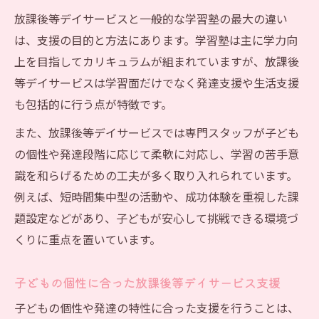
法
放課後等デイサービスと一般的な学習塾の最大の違い
放課後等デイサービスで苦手克服を目指す
は、支援の目的と方法にあります。学習塾は主に学力向
支援
上を目指してカリキュラムが組まれていますが、放課後
学習支援で苦手意識を乗り越える工夫
等デイサービスは学習面だけでなく発達支援や生活支援
も包括的に行う点が特徴です。
苦手分野を支える放課後等デイサービスの
方法
また、放課後等デイサービスでは専門スタッフが子ども
放課後等デイサービス利用者の克服体験談
の個性や発達段階に応じて柔軟に対応し、学習の苦手意
学習支援特化型の苦手解消ポイント
識を和らげるための工夫が多く取り入れられています。
例えば、短時間集中型の活動や、成功体験を重視した課
放課後等デイサービス学習支援で自立心を育て
題設定などがあり、子どもが安心して挑戦できる環境づ
る
くりに重点を置いています。
放課後等デイサービスが自立心を育む支援
とは
子どもの個性に合った放課後等デイサービス支援
学習支援と自立へのステップを解説
子どもの個性や発達の特性に合った支援を行うことは、
放課後等デイサービスで見つける将来の目