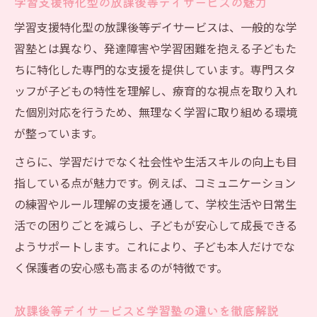
学習支援特化型の放課後等デイサービスの魅力
一人ひとりに寄り添う学習支援の流れ
放課後等デイサービスの個別支援内容を紹
学習支援特化型の放課後等デイサービスは、一般的な学
介
習塾とは異なり、発達障害や学習困難を抱える子どもた
ちに特化した専門的な支援を提供しています。専門スタ
学習支援特化型のプログラム活用ポイント
ッフが子どもの特性を理解し、療育的な視点を取り入れ
放課後等デイサービス現場の実践事例を解
た個別対応を行うため、無理なく学習に取り組める環境
説
が整っています。
ICT教材活用で広がる学びの可能性とは
さらに、学習だけでなく社会性や生活スキルの向上も目
放課後等デイサービスのICT教材活用術
指している点が魅力です。例えば、コミュニケーション
ICT教材が学習支援にもたらす新しい価値
の練習やルール理解の支援を通して、学校生活や日常生
放課後等デイサービスでICT学習が選ばれる
活での困りごとを減らし、子どもが安心して成長できる
理由
ようサポートします。これにより、子ども本人だけでな
ICT教材導入で変わる学習支援の現場
く保護者の安心感も高まるのが特徴です。
放課後等デイサービスとICT活用の実践例
苦手意識を克服する放課後等デイサービス活用
放課後等デイサービスと学習塾の違いを徹底解説