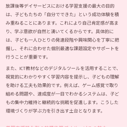
学習支援が生む自己肯定感と“できた”体験
放課後等デイサービスにおける学習支援の最大の目的
放課後等デイサービスで成功体験を積むコ
は、子どもたちの「自分でできた」という成功体験を積
ツ
み重ねることにあります。これにより自己肯定感が高ま
学習支援が子どもの自己肯定感を育む仕組
り、学ぶ意欲が自然と湧いてくるからです。具体的に
み
は、子ども一人ひとりの発達段階や興味関心を丁寧に把
放課後等デイサービスの小さな“できた”体
握し、それに合わせた個別最適な課題設定やサポートを
験事例
行うことが重要です。
学習支援で苦手克服と自信を得る方法
また、ICT教材などのデジタルツールを活用することで、
放課後等デイサービスが学ぶ楽しさを伝え
視覚的にわかりやすく学習内容を提示し、子どもの理解
る理由
を助ける工夫も効果的です。例えば、ゲーム感覚で取り
個別最適な放課後等デイサービス学習支援の実
組める問題や、達成度が一目でわかるシステムは、子ど
際
もの集中力維持と継続的な挑戦を促進します。こうした
放課後等デイサービスで個別最適な学習計
環境づくりが学ぶ力を引き出す土台となります。
画作成術