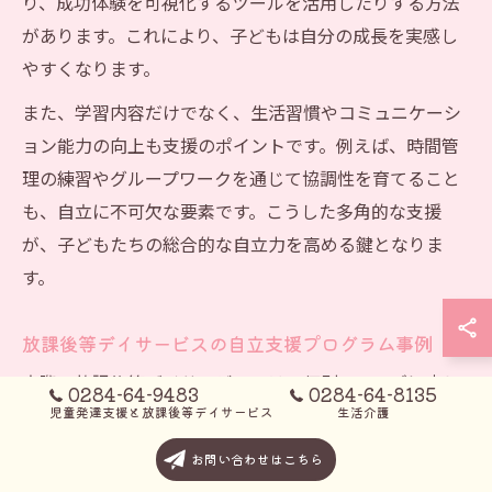
り、成功体験を可視化するツールを活用したりする方法
があります。これにより、子どもは自分の成長を実感し
やすくなります。
また、学習内容だけでなく、生活習慣やコミュニケーシ
ョン能力の向上も支援のポイントです。例えば、時間管
理の練習やグループワークを通じて協調性を育てること
も、自立に不可欠な要素です。こうした多角的な支援
が、子どもたちの総合的な自立力を高める鍵となりま
す。
放課後等デイサービスの自立支援プログラム事例
実際の放課後等デイサービスでは、個別のニーズに応じ
0284-64-9483
0284-64-8135
児童発達支援と放課後等デイサービス
生活介護
た自立支援プログラムが展開されています。例えば、学
習支援に特化したプログラムでは、ICT教材を取り入れた
お問い合わせはこちら
反復学習や、生活スキルを身につけるための実践的な活