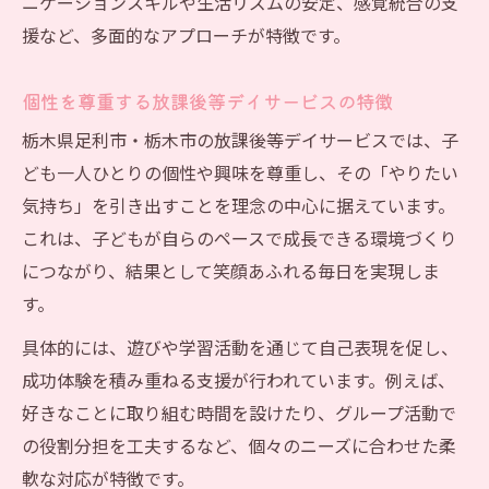
要性
ニケーションスキルや生活リズムの安定、感覚統合の支
援など、多面的なアプローチが特徴です。
中高生向け放課後等デイサービスの自立訓
練
個性を尊重する放課後等デイサービスの特徴
社会性を育てる放課後等デイサービスの特
徴
栃木県足利市・栃木市の放課後等デイサービスでは、子
ども一人ひとりの個性や興味を尊重し、その「やりたい
放課後等デイサービスが提供する未来志向
気持ち」を引き出すことを理念の中心に据えています。
の支援
これは、子どもが自らのペースで成長できる環境づくり
放課後等デイサービスの自立支援プログラ
につながり、結果として笑顔あふれる毎日を実現しま
ム解説
す。
放課後等デイサービスで伸ばす子どもの可能性
具体的には、遊びや学習活動を通じて自己表現を促し、
放課後等デイサービスが持つ成長支援の魅
成功体験を積み重ねる支援が行われています。例えば、
力
好きなことに取り組む時間を設けたり、グループ活動で
利用事例から見る放課後等デイサービスの
の役割分担を工夫するなど、個々のニーズに合わせた柔
効果
軟な対応が特徴です。