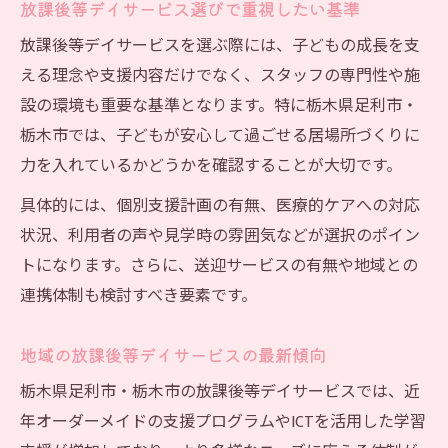
地域交流を生かす放課後等デイサービスの
放課後等デイサービス選びで重視したい基準
魅力
放課後等デイサービスを選ぶ際には、子どもの成長を支
放課後等デイサービスが重視する笑顔の理
える理念や支援内容だけでなく、スタッフの専門性や施
由
設の環境も重要な基準となります。特に栃木県足利市・
家族に安心と未来を届ける選び方ガイド
栃木市では、子どもが安心して過ごせる居場所づくりに
力を入れているかどうかを確認することが大切です。
放課後等デイサービス選びで家族が安心す
る基準
具体的には、個別支援計画の有無、医療的ケアへの対応
求人情報から見極める放課後等デイサービ
状況、利用者の声や見学時の雰囲気などが選択のポイン
ス
トになります。さらに、送迎サービスの有無や地域との
放課後等デイサービスと地域のサポート体
連携体制も検討すべき要素です。
制
地域の放課後等デイサービスの最新傾向
発達障害を支える放課後等デイサービスの
選定法
栃木県足利市・栃木市の放課後等デイサービスでは、近
年オーダーメイドの支援プログラムやICTを活用した学習
放課後等デイサービスの体験見学で確認す