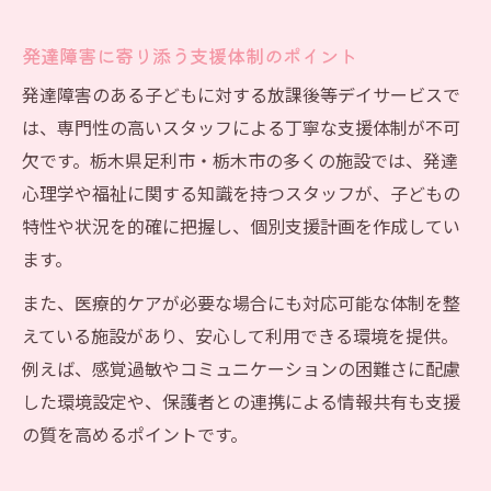
放課後等デイサービスが広げる子どもの未
来
発達障害に寄り添う支援体制のポイント
放課後等デイサービスと発達障害支援の実
発達障害のある子どもに対する放課後等デイサービスで
例
は、専門性の高いスタッフによる丁寧な支援体制が不可
放課後等デイサービスの多様な成長サポー
欠です。栃木県足利市・栃木市の多くの施設では、発達
ト
心理学や福祉に関する知識を持つスタッフが、子どもの
笑顔につながる発達支援の考え方と工夫ポイン
特性や状況を的確に把握し、個別支援計画を作成してい
ト
ます。
放課後等デイサービスで実現する笑顔の支
また、医療的ケアが必要な場合にも対応可能な体制を整
援
えている施設があり、安心して利用できる環境を提供。
日常生活で役立つ放課後等デイサービスの
例えば、感覚過敏やコミュニケーションの困難さに配慮
工夫
した環境設定や、保護者との連携による情報共有も支援
家族が安心する放課後等デイサービスの支
の質を高めるポイントです。
援策