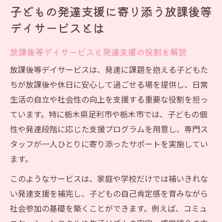
子どもの発達支援に寄り添う放課後等
準
デイサービスとは
地域の放課後等デイサービスの最新傾向
個性を大切にする放課後等デイサービス理念の
放課後等デイサービスと発達支援の役割を解説
魅力
放課後等デイサービスは、発達に課題を抱える子どもた
放課後等デイサービス理念が子どもを支え
ちが放課後や休日に安心して過ごせる場を提供し、日常
る理由
生活の自立や社会性の向上を支援する重要な役割を担っ
個性重視の放課後等デイサービス支援事例
ています。特に栃木県足利市や栃木市では、子どもの個
ふたばなど理念が光る放課後等デイサービ
性や発達段階に応じた支援プログラムを用意し、専門ス
ス比較
タッフが一人ひとりに寄り添ったサポートを実施してい
ハッピーテラス教室に学ぶ支援の多様性
ます。
発達障害に対応する理念と実践の工夫
このようなサービスは、家庭や学校だけでは補いきれな
自立を育む支援が選ばれる理由を詳しく解説
い発達支援を補完し、子どもの自己肯定感を育みながら
放課後等デイサービスによる自立支援の重
社会参加の基礎を築くことができます。例えば、コミュ