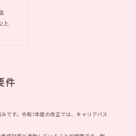
説
ント
方法
夫
る
整理
要件
みです。令和7年度の改正では、キャリアパス