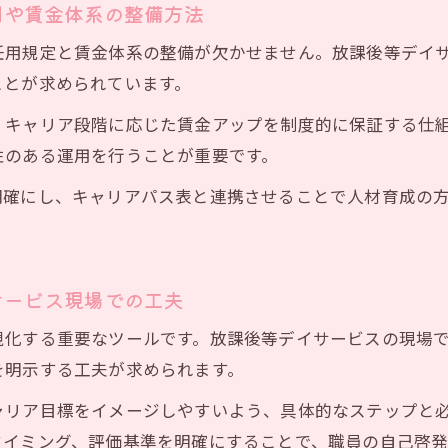
用や賃金体系の整備方法
昇給仕組み導入を放課後等デイサービスで実現する方法
任用規定と賃金体系の整備が欠かせません。放課後等デイ
放課後等デイサービス職場環境改善の現場事例とポイント
ことが求められています。
放課後等デイサービスで講じる人材育成と評価制度の工夫
、キャリア段階に応じた賃金アップを制度的に保証する仕
キャリアパス要件Ⅱ・Ⅲを満たす放課後等デイサービスの
性のある運用を行うことが重要です。
取得を支える放課後等デイサービスの現場戦略
放課後等デイサービス加算取得へ現場で意識すべき戦略
明確にし、キャリアパス表と連携させることで人材育成の
生産性向上を目指す放課後等デイサービスの業務改善例
放課後等デイサービス福祉専門職員配置加算との組み合わ
サービス現場での工夫
加算Ⅰ～Ⅳを視野に入れた放課後等デイサービス運営のヒ
放課後等デイサービス現場での業務負担軽減策のポイント
視化する重要なツールです。放課後等デイサービスの現場
を明示する工夫が求められます。
ャリア目標をイメージしやすいよう、具体的なステップと
タイミング、評価基準を明確にすることで、職員の自己啓発