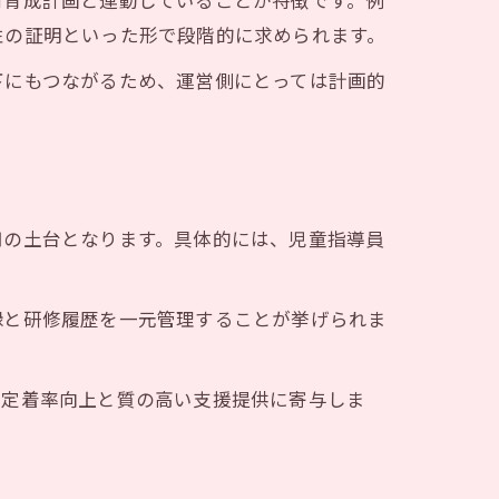
材育成計画と連動していることが特徴です。例
と運用
性の証明といった形で段階的に求められます。
解消
下にもつながるため、運営側にとっては計画的
ト
用の土台となります。具体的には、児童指導員
すく解説
録と研修履歴を一元管理することが挙げられま
の定着率向上と質の高い支援提供に寄与しま
化