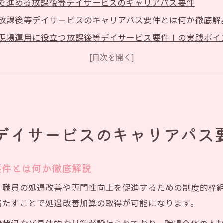
で進める放課後等デイサービスのキャリアパス要件
放課後等デイサービスのキャリアパス要件とは何か徹底解
現場運用に役立つ放課後等デイサービス要件Ⅰの実践ポイ
放課後等デイサービスで求められる任用や賃金体系の整備
キャリアパス表作成時の放課後等デイサービス現場での工
放課後等デイサービス職員間の意見交換で制度理解を深め
7年度の加算取得に不可欠なポイント解説
放課後等デイサービス加算取得に必要な令和7年度要件を
デイサービスのキャリアパス
令和7年の放課後等デイサービス処遇改善加算最新動向
加算取得のための放課後等デイサービス制度改正対策
要件とは何か徹底解説
放課後等デイサービス加算算定率最大化の取り組み事例
、職員の処遇改善や専門性向上を促進するための制度的枠組
事業所経過措置を活用した放課後等デイサービス計画術
満たすことで処遇改善加算の取得が可能になります。
リアパス要件440万円の実際と対応策に迫る