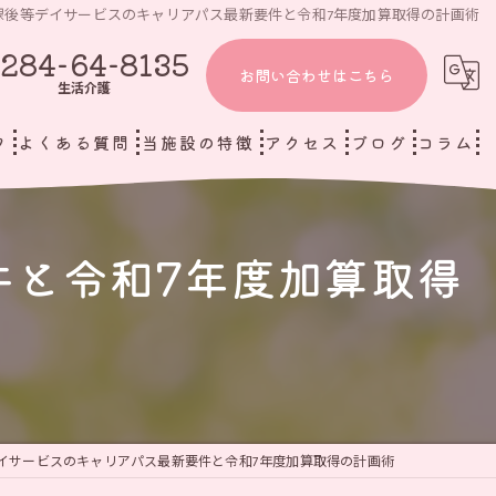
課後等デイサービスのキャリアパス最新要件と令和7年度加算取得の計画術
284-64-8135
お問い合わせはこちら
生活介護
フ
よくある質問
当施設の特徴
アクセス
ブログ
コラム
児童発達支援と放課後等デイサービス 虹をつかもう
足利市の放課後等デイサービス
件と令和7年度加算取得
生活介護 虹をつかもう
生活介護
個別支援
小児リハビリ
重症心身障がい児
イサービスのキャリアパス最新要件と令和7年度加算取得の計画術