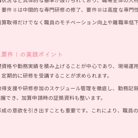
講状況など具体的な基準が設けられており、職場全体の人
放課後等デイサービスのキャリアパス要件440万円の意味
、要件Ⅱは中間的な専門研修の修了、要件Ⅲは高度な専門
440万円要件に関する放課後等デイサービス現場での疑問
加算取得だけでなく職員のモチベーション向上や離職率低
例外適用時の放課後等デイサービスキャリアパス対応策
放課後等デイサービス職員賃金改善と440万円要件の関係
キャリアパス要件5や440万円基準の実務的な解釈ポイン
ス要件Ⅰの実践ポイント
改善加算の計算方法と対象者取り組み例
礎資格や勤務実績を積み上げることが中心であり、現場運
放課後等デイサービス処遇改善加算の計算方法をわかりや
、定期的に研修を受講することが求められます。
対象者の確認ポイントと放課後等デイサービスでの配慮例
取得支援や研修参加のスケジュール管理を徹底し、勤務記
放課後等デイサービス加算額の活用と計画的な配分
把握でき、加算申請時の証拠資料も整います。
職員へ還元するための放課後等デイサービス賃金改善策
形成の意欲を引き出すことも重要です。これにより、職員
放課後等デイサービス処遇改善加算対象者への周知徹底
実施や昇給仕組み導入による職場環境強化
放課後等デイサービスの研修実施でキャリアパス要件を強