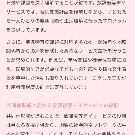
の工夫
背景や課題を深く理解することが鍵です。放課後等デイ
スタッフ一丸で取り組む放課後等デイサー
サービスでは、個別支援計画を作成しながら、子どもた
ビス運営
ち一人ひとりの発達段階や生活環境に合ったプログラム
を提供しています。
放課後等デイサービスの設置主体選びと安
定化
さらに、地域特有の課題に対応するため、保護者や地域
経営視点で考える放課後等デイサービス共
関係者からの声を反映した柔軟なサービス設計を行うこ
同体の価値
とが求められます。例えば、学習支援や社会性育成に加
え、医療的ケアが必要な子どもへの対応や多様な文化背
社会性育成と放課後等デイサービスの新しい形
景を尊重した活動も取り入れています。こうした工夫が
放課後等デイサービスで社会性を育むプロ
利用者満足度の向上に寄与しています。
グラム
共生型放課後等デイサービスの実践例に学
共同体形成で変わる放課後等デイサービスの役割
ぶ
共同体形成が進むことで、放課後等デイサービスの役割
社会性向上に役立つ放課後等デイサービス
は単なる支援提供から、地域の社会的ネットワークの中
の工夫
核へと変化します。これは、子どもたちの社会性や自立