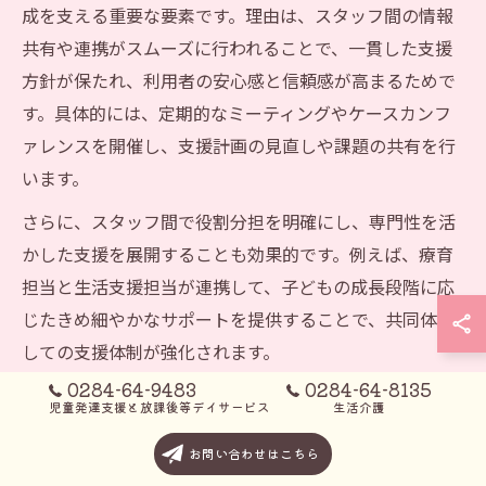
成を支える重要な要素です。理由は、スタッフ間の情報
共有や連携がスムーズに行われることで、一貫した支援
方針が保たれ、利用者の安心感と信頼感が高まるためで
す。具体的には、定期的なミーティングやケースカンフ
ァレンスを開催し、支援計画の見直しや課題の共有を行
います。
さらに、スタッフ間で役割分担を明確にし、専門性を活
かした支援を展開することも効果的です。例えば、療育
担当と生活支援担当が連携して、子どもの成長段階に応
じたきめ細やかなサポートを提供することで、共同体と
しての支援体制が強化されます。
0284-64-9483
0284-64-8135
児童発達支援と放課後等デイサービス
生活介護
家族との連携で高める放課後等デイサービスの効果
家族との連携は放課後等デイサービスの効果を高めるう
お問い合わせはこちら