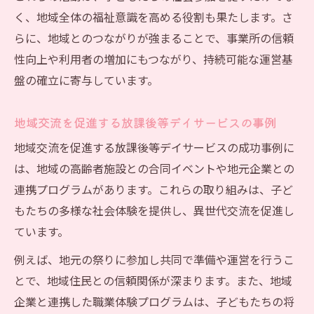
コミュニケーション拡充による成長支援の秘訣
く、地域全体の福祉意識を高める役割も果たします。さ
放課後等デイサービスで育むコミュニケー
らに、地域とのつながりが強まることで、事業所の信頼
ション力
性向上や利用者の増加にもつながり、持続可能な運営基
放課後等デイサービス利用者間の交流促進
盤の確立に寄与しています。
方法
スタッフと連携した放課後等デイサービス
地域交流を促進する放課後等デイサービスの事例
支援術
地域交流を促進する放課後等デイサービスの成功事例に
家族との連携で高める放課後等デイサービ
は、地域の高齢者施設との合同イベントや地元企業との
スの効果
連携プログラムがあります。これらの取り組みは、子ど
もたちの多様な社会体験を提供し、異世代交流を促進し
多様性を尊重する放課後等デイサービスの
ています。
実践例
例えば、地元の祭りに参加し共同で準備や運営を行うこ
とで、地域住民との信頼関係が深まります。また、地域
企業と連携した職業体験プログラムは、子どもたちの将