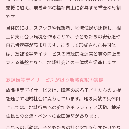
放課後等デイサービスでの協同活動の意義
支援に加え、地域全体の福祉向上に寄与する重要な役割
と効果
です。
実践的SSTで広がる放課後等デイサービスの
具体的には、スタッフや保護者、地域住民が連携し、相
可能性
互に支え合う環境を作ることで、子どもたちの安心感や
共生型サービス実現へ地域貢献の広がり
自己肯定感が高まります。こうして形成された共同体
放課後等デイサービスが生み出す地域貢献
は、放課後等デイサービスの持続的な運営と質の向上を
の形
支える基盤となり、地域社会との一体感を促進します。
共生型放課後等デイサービス実現のポイン
ト
放課後等デイサービスが担う地域貢献の実際
地域参加を促す放課後等デイサービスの役
放課後等デイサービスは、障害のある子どもたちの支援
割
を通じて地域社会に貢献しています。地域貢献の具体例
多様な連携先と進める放課後等デイサービ
としては、地域行事への参加やボランティア活動、地域
ス活動
住民との交流イベントの企画運営があります。
放課後等デイサービスで広がる協働の輪
これらの活動は、子どもたちの社会参加を促すだけでな