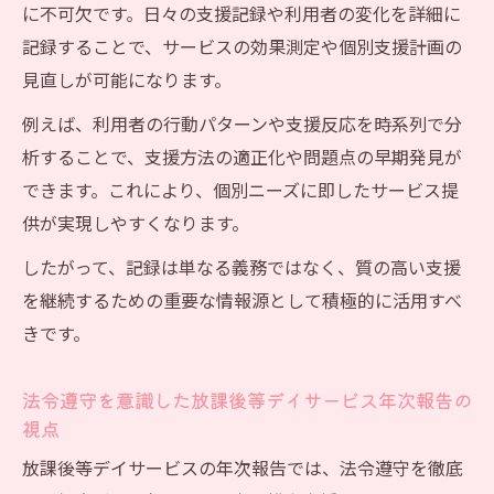
放課後等デイサービス年次報告の改善に役
に不可欠です。日々の支援記録や利用者の変化を詳細に
立つ具体例
記録することで、サービスの効果測定や個別支援計画の
潰れる理由から学ぶ放課後等デイサービス
見直しが可能になります。
運営見直し
例えば、利用者の行動パターンや支援反応を時系列で分
効率的な記録整理で業務をスムーズに
析することで、支援方法の適正化や問題点の早期発見が
放課後等デイサービス記録整理の効率化テ
できます。これにより、個別ニーズに即したサービス提
クニック
供が実現しやすくなります。
年次報告作成をラクにする放課後等デイサ
したがって、記録は単なる義務ではなく、質の高い支援
ービスの業務整理
を継続するための重要な情報源として積極的に活用すべ
放課後等デイサービス現場で使える記録管
きです。
理のコツ
効率的な記録整理が放課後等デイサービス
法令遵守を意識した放課後等デイサービス年次報告の
視点
運営を支える理由
放課後等デイサービスの年次報告では、法令遵守を徹底
記録業務を見直して放課後等デイサービス