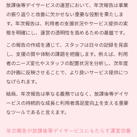
放課後等デイサービスの記録管理で信頼性
放課後等デイサービスの運営において、年次報告は事業
を築く方法
の振り返りと改善に欠かせない重要な役割を果たしま
透明性向上に役立つ放課後等デイサービス
す。年次報告は、利用者の支援状況やサービス提供の実
年次報告の記録整理術
態を明確にし、運営の透明性を高めるための基盤です。
放課後等デイサービスの業務負担を軽減す
この報告の作成を通じて、スタッフは日々の記録を見直
る記録の工夫
し、支援の質や体制の課題を把握します。例えば、利用
記録管理が放課後等デイサービスの法令遵
者のニーズ変化やスタッフの配置状況を分析し、次年度
守を支える理由
の計画に反映させることで、より良いサービス提供につ
放課後等デイサービス運営に不可欠な記録
なげられます。
整理のポイント
結局、年次報告は単なる義務ではなく、放課後等デイサ
安定運営を支える年次報告の基本ポイント
ービスの持続的な成長と利用者満足度向上を支える重要
放課後等デイサービス年次報告の基本構成
なツールであると言えます。
と必須記載事項
安定運営へ導く放課後等デイサービス年次
年次報告が放課後等デイサービスにもたらす運営改善