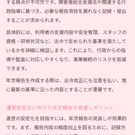
する視点が不可欠です。障害者総合支援法や関連する行
負担を軽減
政指導に基づき、必要な報告項目を漏れなく記録・提出
運営改善へ年次報告を活かす実践ヒント
することが求められます。
放課後等デイサービス年次報告を改善につ
なげる分析手法
具体的には、利用者の支援内容や安全管理、スタッフの
資格・研修状況など、法令で定められた基準を満たして
実践事例で学ぶ放課後等デイサービス年次
いるかを詳細に検証します。これにより、行政からの指
報告活用法
導や監査に対応しやすくなり、事業継続のリスクを低減
放課後等デイサービスの質向上に役立つ報
できます。
告の工夫
年次報告を作成する際は、法令改正にも注意を払い、常
年次報告で明らかになる放課後等デイサー
に最新の基準に沿った内容とすることが重要です。
ビスの課題
運営改善に直結する放課後等デイサービス
運営安定化に向けた年次報告の見直しポイント
年次報告の使い方
運営の安定化を目指すには、年次報告の見直しが効果的
です。まず、報告内容の精度向上を図るために、記録方