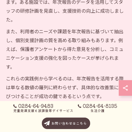
ます。ある施設では、年次報告のデータを活用してスタ
ッフの研修計画を見直し、支援技術の向上に成功しまし
た。
また、利用者のニーズや課題を年次報告に基づいて抽出
し、個別支援計画の質を高める取り組みもあります。例
えば、保護者アンケートから得た意見を分析し、コミュ
ニケーション支援の強化を図ったケースが挙げられま
す。
これらの実践例から学べるのは、年次報告を活用する際
は単なる数値の羅列に終わらせず、具体的な改善策に結
びつけることが成功の鍵であるという点です。
0284-64-9483
0284-64-8135
児童発達支援と放課後等デイサービス
生活介護
放課後等デイサービスの質向上に役立つ報告の工夫
お問い合わせはこちら
放課後等デイサービスの質向上を目指すには、年次報告