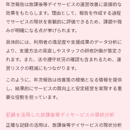
報告のコツ
年次報告は放課後等デイサービスの運営改善に直接的な
年次報告で把握する放課後等デイサービス
効果をもたらします。理由として、報告を作成する過程
の課題と成果
でサービスの現状を客観的に評価できるため、課題や強
放課後等デイサービス運営の安定化に効く
みが明確になる点が挙げられます。
報告事例
具体的には、利用者の満足度や支援成果のデータ分析に
放課後等デイサービス年次報告で注意すべ
より、支援方法の見直しやスタッフの研修計画が策定さ
きチェック項目
れます。また、法令遵守状況の確認も含まれるため、運
見落としやすい年次報告の要点と改善策
営リスクの軽減にもつながります。
放課後等デイサービス年次報告で見落とし
このように、年次報告は改善策の根拠となる情報を提供
がちな記載項目
し、結果的にサービスの質向上と安定経営を実現する重
モニタリング頻度を押さえる放課後等デイ
要な役割を担っています。
サービス年次報告
事業所リスクを防ぐ年次報告の記録と分析
記録を活用した放課後等デイサービスの現状分析
方法
正確な記録の活用は、放課後等デイサービスの現状分析