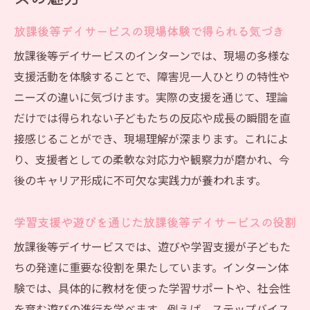
成長
放課後等デイサービスの現場体験で得られる気づき
中高生プログラムに学ぶ放課後等デイサー
放課後等デイサービスのインターンでは、現場の多様な
ビスの価値
支援活動を体験することで、障害児一人ひとりの特性や
インターン参加がキャリア形成に役立つ理由と
ニーズの違いに気づけます。実際の支援を通じて、理論
は
だけでは得られない子どもたちの反応や成長の瞬間を直
放課後等デイサービスのインターンが就職
接感じることができ、現場理解が深まります。これによ
活動に効果的な理由
り、支援者としての柔軟な対応力や観察力が磨かれ、今
キャリア形成に放課後等デイサービスが与
後のキャリア形成に不可欠な実践力が養われます。
える影響とは
放課後等デイサービスで見つける自分の適
学習支援や遊びを通じた放課後等デイサービスの役割
性と将来像
放課後等デイサービスでは、遊びや学習支援が子どもた
資格取得を目指す方に最適な放課後等デイ
ちの発達に重要な役割を果たしています。インターン体
サービス体験
験では、具体的に教材を使った学習サポートや、社会性
インターン経験が放課後等デイサービスの