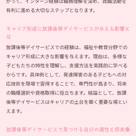
後等デイサービスを発見
がって、インターン経験は職務理解を深め、就職活動を
中高生支援の現場で実感できる成長とやりがい
有利に進める大切なステップとなります。
放課後等デイサービスで中高生支援の現場
キャリア形成に放課後等デイサービスが与える影響と
を体験
は
成長を実感できる放課後等デイサービスの
放課後等デイサービスでの経験は、福祉や教育分野での
インターン活動
キャリア形成に大きな影響を与えます。理由は、多様な
やりがいを感じる放課後等デイサービスの
子どもたちの特性を理解し、支援方法を実践的に学べる
現場支援
からです。具体例として、発達障害のある子どもへの対
中高生向けプログラムで学ぶ放課後等デイ
応技術を現場で習得することで、専門性が高まり、将来
サービスの魅力
の職種選択や資格取得に役立ちます。結論として、放課
放課後等デイサービスで得られる子どもと
後等デイサービスはキャリアの土台を築く重要な場とい
の関わりの深さ
えます。
放課後等デイサービス体験談から見る成長
の実例
放課後等デイサービスで見つける自分の適性と将来像