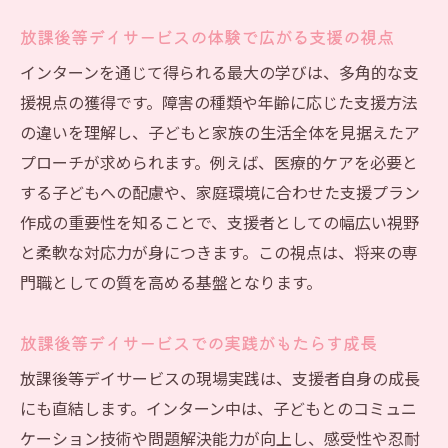
たらす気づき
放課後等デイサービスの体験で広がる支援の視点
ななめの関係を通じて広がる放課後等デイ
インターンを通じて得られる最大の学びは、多角的な支
サービス体験
援視点の獲得です。障害の種類や年齢に応じた支援方法
資格取得を目指す方に最適なインターン活用法
の違いを理解し、子どもと家族の生活全体を見据えたア
放課後等デイサービスのインターンで資格
プローチが求められます。例えば、医療的ケアを必要と
取得を目指す方法
する子どもへの配慮や、家庭環境に合わせた支援プラン
資格勉強と放課後等デイサービスインター
作成の重要性を知ることで、支援者としての幅広い視野
ンの両立ポイント
と柔軟な対応力が身につきます。この視点は、将来の専
門職としての質を高める基盤となります。
放課後等デイサービスでの実習が資格取得
に活かせる理由
放課後等デイサービスでの実践がもたらす成長
インターン経験を通じた放課後等デイサー
放課後等デイサービスの現場実践は、支援者自身の成長
ビスの資格理解
にも直結します。インターン中は、子どもとのコミュニ
放課後等デイサービスでの指導体制と資格
ケーション技術や問題解決能力が向上し、感受性や忍耐
取得のコツ