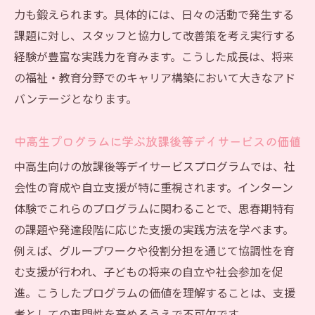
力も鍛えられます。具体的には、日々の活動で発生する
放課後等デイサービス現場で学ぶ資格取得
課題に対し、スタッフと協力して改善策を考え実行する
の実践例
経験が豊富な実践力を育みます。こうした成長は、将来
働きやすさや離職率を知るインターンの視点
の福祉・教育分野でのキャリア構築において大きなアド
放課後等デイサービスの現場で働きやすさ
バンテージとなります。
を体感する
インターンから見える放課後等デイサービ
中高生プログラムに学ぶ放課後等デイサービスの価値
スの離職率事情
中高生向けの放課後等デイサービスプログラムでは、社
業務負担やデメリットを放課後等デイサー
会性の育成や自立支援が特に重視されます。インターン
ビスで実感
体験でこれらのプログラムに関わることで、思春期特有
放課後等デイサービスの職場環境をインタ
の課題や発達段階に応じた支援の実践方法を学べます。
ーンで確認
例えば、グループワークや役割分担を通じて協調性を育
働き続けられるかどうか放課後等デイサー
む支援が行われ、子どもの将来の自立や社会参加を促
ビスで判断
進。こうしたプログラムの価値を理解することは、支援