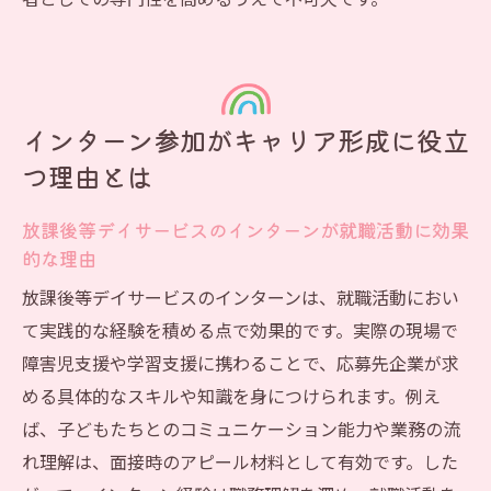
者としての専門性を高めるうえで不可欠です。
放課後等デイサービスの口コミや体験談か
ら職場選びのヒント
オンライン対応インターンで学びの幅を拡大
放課後等デイサービスのオンラインインタ
インターン参加がキャリア形成に役立
ーンとは
つ理由とは
遠方でも参加できる放課後等デイサービス
の新しい学び方
放課後等デイサービスのインターンが就職活動に効果
放課後等デイサービスで広がるオンライン
的な理由
学習支援の可能性
放課後等デイサービスのインターンは、就職活動におい
オンラインで体感する放課後等デイサービ
て実践的な経験を積める点で効果的です。実際の現場で
スの現場力
障害児支援や学習支援に携わることで、応募先企業が求
放課後等デイサービスのオンライン説明会
める具体的なスキルや知識を身につけられます。例え
のメリット
ば、子どもたちとのコミュニケーション能力や業務の流
オンラインインターンで自分に合った放課
れ理解は、面接時のアピール材料として有効です。した