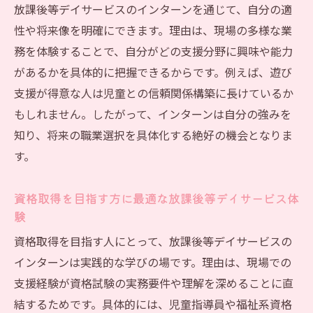
自分らしいキャリアを築くインターン体験ガイ
放課後等デイサービスのインターンを通じて、自分の適
ド
性や将来像を明確にできます。理由は、現場の多様な業
放課後等デイサービスのインターンで描く
務を体験することで、自分がどの支援分野に興味や能力
キャリアパス
があるかを具体的に把握できるからです。例えば、遊び
自分に合う放課後等デイサービスの選び方
支援が得意な人は児童との信頼関係構築に長けているか
ガイド
もしれません。したがって、インターンは自分の強みを
知り、将来の職業選択を具体化する絶好の機会となりま
放課後等デイサービスで見つける理想の働
す。
き方
インターン体験が放課後等デイサービスで
資格取得を目指す方に最適な放課後等デイサービス体
の将来を拓く
験
放課後等デイサービスで実現するキャリア
資格取得を目指す人にとって、放課後等デイサービスの
形成のヒント
インターンは実践的な学びの場です。理由は、現場での
口コミや比較で知る放課後等デイサービス
支援経験が資格試験の実務要件や理解を深めることに直
の魅力と選び方
結するためです。具体的には、児童指導員や福祉系資格