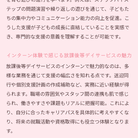
を育む遊びの進行を学べます。例えば、ステップバイス
仕事選びに役立つ
テップの問題演習や繰り返しの遊びを通じて、子どもた
ちの集中力やコミュニケーション能力の向上を促進。こ
放課後等デイサービスで学べるキャリアの
うした支援が子どもの成長に直結していることを実感で
第一歩
き、専門的な支援の意義を理解することが可能です。
放課後等デイサービスのインターンで得られる
学び
インターン体験で感じる放課後等デイサービスの魅力
放課後等デイサービスで身につく実務スキ
放課後等デイサービスのインターンで魅力的なのは、多
ルとは
様な業務を通じて支援の幅広さを知れる点です。送迎同
現場インターンで実感する放課後等デイサ
行や個別支援計画の作成補助など、実務に近い経験が得
ービスの学び
られます。職場の雰囲気やスタッフ間の連携も肌で感じ
学習支援や送迎同行など多様な体験ができ
られ、働きやすさや課題もリアルに把握可能。これによ
る放課後等デイサービス
り、自分に合ったキャリアパスを具体的に考えやすくな
放課後等デイサービスの体験談に学ぶ成長
り、将来の就職活動や資格取得にも役立つ体験となりま
ポイント
す。
放課後等デイサービスでのインターンがも