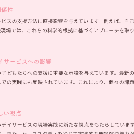
達障害支援の最前線に学ぶ放課後等デイサービス
関係性
発達心理学会から学ぶ放課後等デイサービスの最新実践
ービスの支援方法に直接影響を与えています。例えば、自
日本LD学会が提案する支援方法の現場応用例
援現場では、これらの科学的根拠に基づくアプローチを取
鳥居みゆき氏の学会発表が示す支援現場の可能性
和歌山LD研究会の取り組みと放課後等デイサービスの連
大阪LD協会の取り組みに見る発達障害支援の新潮流
イサービスへの影響
放課後等デイサービス現場でのLD教育最前線
つ子どもたちへの支援に重要な示唆を与えています。最新
場で活かすシンポジウム知見の取り入れ方
スでの実践にも反映されています。これにより、個々の課
放課後等デイサービス現場で役立つシンポジウムの知見
発達心理学会の研究成果を現場実践に活かす方法
日本LD学会の最新トピックスと現場応用のポイント
しい視点
LD協会研修で得た知識の効果的な取り入れ方
等デイサービスの現場実践に新たな視点をもたらしていま
LD教育の知見を放課後等デイサービスでどう活かすか