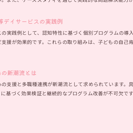
与。また、ケーススタディを通じて実践的な問題解決能力
シンポジウム参加を現場活動へ繋げる実践例
門家が語る放課後等デイサービスの今後
等デイサービスの実践例
専門家視点で見る放課後等デイサービスの未来展望
スの実践例として、認知特性に基づく個別プログラムの導
発達心理学会2026年が示唆する今後の支援像
だ支援が効果的です。これらの取り組みは、子どもの自己
日本LD学会やLD協会の最新動向から導く方向性
LD教育の進化と放課後等デイサービス改善のヒント
専門家が語る研修・学会参加の重要性と実務応用
場の新潮流とは
今後注目される放課後等デイサービス新戦略
心の支援と多職種連携が新潮流として求められています。
援プログラム進化の背景と思考法
タに基づく効果検証と継続的なプログラム改善が不可欠で
放課後等デイサービス支援プログラム進化の理由
発達心理学会等の研究成果が与えた影響
日本LD学会の提案が支援現場を変えた要因
LD協会研修に見るプログラム改善の新発想