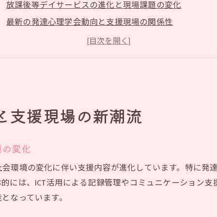
放課後等デイサービスの進化と現場課題の変化
最新の発達心理学会動向と支援現場の関係性
日本LD学会の研究が与える放課後等デイサービスへの影
LD協会や研修が現場実践にもたらす新しい視点
支援現場で注目されるLD教育と放課後等デイサービスの
今求められる放課後等デイサービス現場の新潮流とは
ンポジウム参加で広がる実践的ネットワーク
と支援現場の新潮流
放課後等デイサービス関係者のシンポジウム参加意義
実践的ネットワーク形成に活きる学会情報の活用法
題の変化
発達心理学会2026年の話題が示す交流の広がり
社会環境の変化に伴い支援内容が進化しています。特に発
日本LD学会大会で得られる放課後等デイサービスの実践
的には、ICT活用による記録管理やコミュニケーション
LD協会主催研修が繋ぐ現場支援者同士のネットワーク
能となっています。
放課後等デイサービスにおける実践交流の新しい形