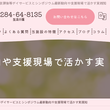
放課後等デイサービスとシンポジウム最新動向や支援現場で活かす実践知
284-64-8135
お問い合わせはこちら
生活介護
フ
よくある質問
当施設の特徴
アクセス
ブログ
コラム
児童発達支援と放課後等デイサービス 虹をつかもう
足利市の放課後等デイサービス
向や支援現場で活かす実
生活介護 虹をつかもう
生活介護
個別支援
小児リハビリ
重症心身障がい児
等デイサービスとシンポジウム最新動向や支援現場で活かす実践知