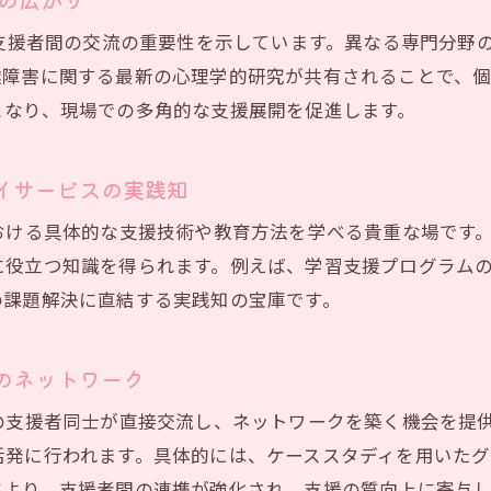
日本LD学会大会参加が広げる現場ネットワーク
LD協会研修の知見が連携力を高める理由
な支援者間の交流の重要性を示しています。異なる専門分野
達障害に関する最新の心理学的研究が共有されることで、
LD教育や研究会の情報が現場協働を促進する
となり、現場での多角的な支援展開を促進します。
放課後等デイサービス支援の質向上へ向けた今後の展望
イサービスの実践知
おける具体的な支援技術や教育方法を学べる貴重な場です。
に役立つ知識を得られます。例えば、学習支援プログラム
の課題解決に直結する実践知の宝庫です。
のネットワーク
の支援者同士が直接交流し、ネットワークを築く機会を提
活発に行われます。具体的には、ケーススタディを用いた