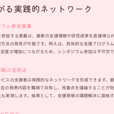
がる実践的ネットワーク
LD教育の進歩と放課後等デイサービス現場の革新
支援プログラム進化に必要な思考法と現場実践
ジウム参加意義
課後等デイサービス実践事例から見える課題
放課後等デイサービス現場の実践事例を深掘り
に参加する意義は、最新の支援情報や研究成果を直接得ら
発達心理学会の視点で捉える実践の課題と対策
援方法の発見が可能です。例えば、具体的な支援プログラ
満足度の増加につながるため、シンポジウム参加は不可欠で
日本LD学会発の事例に学ぶ現場改善のヒント
LD協会や研究会が示す現場ならではの課題解決法
情報の活用法
LD教育実践から見えてくる運営上の留意点
今後の放課後等デイサービス課題と現場対応策
ービスの支援者は実践的なネットワークを形成できます。
学会の発表内容を職場で共有し、改善点を議論することが
ンポジウム活用で高まる支援の質と連携力
化も実現します。結果として、支援現場の課題解決に直結
シンポジウム活用が放課後等デイサービスにもたらす変
発達心理学会との連携で実現する質の高い支援
流の広がり