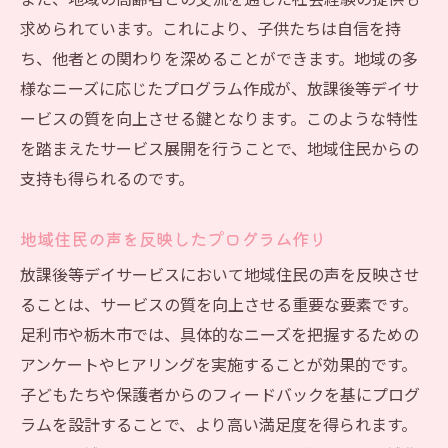
また、地域の高齢者との交流を通じた社会経験の提供も
ボランティア活動を通じた絆作り
求められています。これにより、子供たちは自信を持
地域住民との交流イベントの開催
ち、他者との関わりを深めることができます。地域の多
地元学校との連携プログラム
様なニーズに応じたプログラム作成が、放課後等デイサ
地域メディアを活用した広報活動
ービスの質を向上させる鍵となります。このような特性
を踏まえたサービス展開を行うことで、地域住民からの
行政との連携で資金調達を円滑に進める方法
支持も得られるのです。
補助金や助成金の効果的な活用法
行政との定期的な情報交換会
地域住民の声を反映したプログラム作り
共同プロジェクトによる資金確保
放課後等デイサービスにおいて地域住民の声を反映させ
政策提言を通じたサポート強化
ることは、サービスの質を向上させる重要な要素です。
公的資金に依存しない事業戦略
足利市や栃木市では、具体的なニーズを把握するための
成功事例から学ぶ資金調達ノウハウ
アンケートやヒアリングを実施することが効果的です。
成功事例から学ぶ運営戦略のポイント
子どもたちや保護者からのフィードバックを基にプログ
地域に根差した成功事例の分析
ラムを設計することで、より高い満足度を得られます。