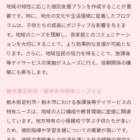
地域の特性に応じた個別支援プランを作成することが重
効果測定によるプランの見直し
要です。特に、地元の文化や生活環境に密着したプログ
保護者との連携による一貫した支援
ラムは、子供たちの成長にポジティブな影響を与えま
家庭とコミュニケーションを強化するための戦
す。地域のニーズを理解し、各家庭とのコミュニケーシ
略
ョンを大切にすることで、より効果的な支援が可能とな
保護者参加型のサービス評価会の実施
ります。さらに、地域住民の協力を得ることで、放課後
家庭訪問による深い信頼関係の構築
等デイサービスの実施がスムーズに行え、信頼関係の構
オンラインツールを活用した情報共有
築にも寄与します。
定期的なフィードバックの提供
栃木県足利市・栃木市の特有ニーズとは
家族支援プログラムの立案
互いの理解を深めるワークショップ
栃木県足利市・栃木市における放課後等デイサービスの
特有ニーズは、地域の人口構成や教育環境に密接に関連
地域社会との連携を深めるための活動紹介
しています。地方特有の小規模校で学ぶ子供たちが多い
地域イベントへの積極的な参加
ため、個別指導や学習支援についての需要が高いです。
地元企業との協力による社会貢献