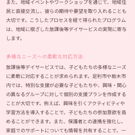
また、地域イベントやワークショップを通じて、地域住
多様なニーズに応える工夫
民と直接交流し、彼らの期待や要望を取り入れることも
スタッフ教育とモチベーション維持
大切です。こうしたプロセスを経て得られたプログラム
利用者満足度向上への取り組み
は、地域に根ざした放課後等デイサービスの実現に寄与
長期的なビジョンと戦略策定
します。
地域特性を活かした独自性の発揮
サービス展開で地域に根差すためのヒント
多様なニーズへの柔軟な対応方法
地域の文化を尊重したサービス提供
放課後等デイサービスでは、子どもたちの多様なニーズ
継続的な地域貢献活動の実施
に柔軟に対応することが求められます。足利市や栃木市
地元コミュニティとの信頼関係構築
内では、特別な支援が必要な子どもたちや、興味・関心
の異なるグループに対して個別の支援プランを作成する
長期的な地域密着型のビジョン
ことが大切です。例えば、興味を引くアクティビティや
利用者からのフィードバック活用
学習方法を導入することで、子どもたちの参加意欲を高
持続可能なサービス運営の工夫
めることができます。また、保護者との連携を強化し、
放課後等デイサービスの未来を築くために
家庭でのサポートについても情報を共有することで、一