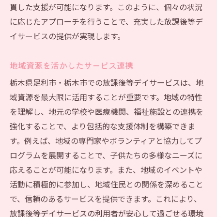
新しい支援技術の導入と展開
貫した支援が可能になります。このように、個々の状況
社会の変化に対応したサービス革新
に応じたアプローチを行うことで、充実した放課後等デ
次世代リーダーの育成プログラム
イサービスの提供が実現します。
多様性を尊重した包括的ケア
地域資源を活かしたサービス連携
持続可能な運営モデルの確立
栃木県足利市・栃木市での放課後等デイサービスは、地
地域全体で支える子供たちの未来
域資源を最大限に活用することが重要です。地域の特性
を理解し、地元の学校や医療機関、福祉施設との連携を
強化することで、より包括的な支援体制を構築できま
す。例えば、地域の専門家やボランティアと協力してプ
ログラムを展開することで、子供たちの多様なニーズに
応えることが可能になります。また、地域のイベントや
活動に積極的に参加し、地域住民との関係を深めること
で、信頼のあるサービスを提供できます。これにより、
放課後等デイサービスの利用者が安心して過ごせる環境