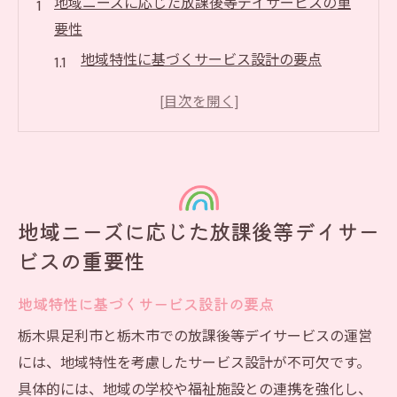
地域ニーズに応じた放課後等デイサービスの重
要性
地域特性に基づくサービス設計の要点
栃木県足利市・栃木市の特有ニーズとは
地域住民の声を反映したプログラム作り
多様なニーズへの柔軟な対応方法
地域資源を活かしたサービス連携
効果的なニーズ調査とその活用
地域ニーズに応じた放課後等デイサー
個別プランで子供たちの成長をサポートする方
ビスの重要性
法
個別支援計画の立て方と実施例
地域特性に基づくサービス設計の要点
子供の発達段階に応じたサポート
栃木県足利市と栃木市での放課後等デイサービスの運営
専任スタッフによる個別フォローの重要性
には、地域特性を考慮したサービス設計が不可欠です。
個性を尊重した活動内容の提案
具体的には、地域の学校や福祉施設との連携を強化し、